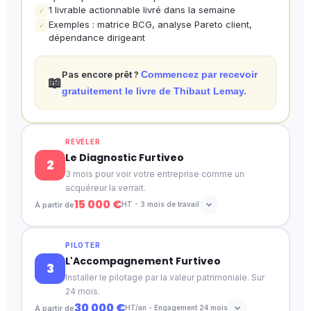
1 livrable actionnable livré dans la semaine
✓
Exemples : matrice BCG, analyse Pareto client,
✓
dépendance dirigeant
Pas encore prêt ?
Commencez par recevoir
📖
gratuitement le livre de Thibaut Lemay.
RÉVÉLER
Le Diagnostic Furtiveo
2
3 mois pour voir votre entreprise comme un
acquéreur la verrait.
15 000 €
À partir de
HT - 3 mois de travail
CE QUE LE DIAGNOSTIC PRODUIT EN 3 MOIS
PILOTER
L'Accompagnement Furtiveo
Lecture de ce qui crée de la valeur et de ce qui en
✓
3
détruit
Installer le pilotage par la valeur patrimoniale. Sur
Identification des facteurs invisibles de décote
✓
24 mois.
3 scénarios de valorisation : plancher, réalisable,
✓
30 000 €
À partir de
HT/an - Engagement 24 mois