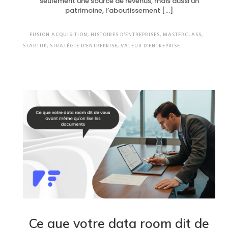
seulement une source de revenus, mais aussi un
patrimoine, l’aboutissement […]
FUSION ACQUISITION
,
HISTOIRES D'ENTREPRISES
,
MASTERCLASS
,
STARTUP
,
STRATÉGIE D'ENTREPRISE
,
VALEUR D'ENTREPRISE
Ce que votre data room dit de