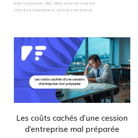
NON CLASSIFIÉ(E)
,
PME
,
SMES
,
STARTUP
,
STARTUP
,
STRATÉGIE D'ENTREPRISE
,
VALEUR D'ENTREPRISE
Les coûts cachés d’une cession
d’entreprise mal préparée