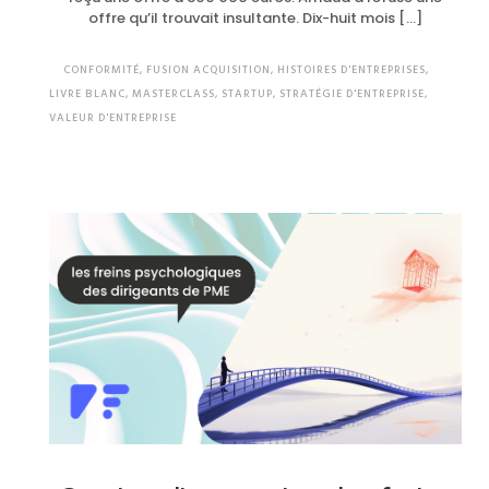
offre qu’il trouvait insultante. Dix-huit mois […]
CONFORMITÉ
,
FUSION ACQUISITION
,
HISTOIRES D'ENTREPRISES
,
LIVRE BLANC
,
MASTERCLASS
,
STARTUP
,
STRATÉGIE D'ENTREPRISE
,
VALEUR D'ENTREPRISE